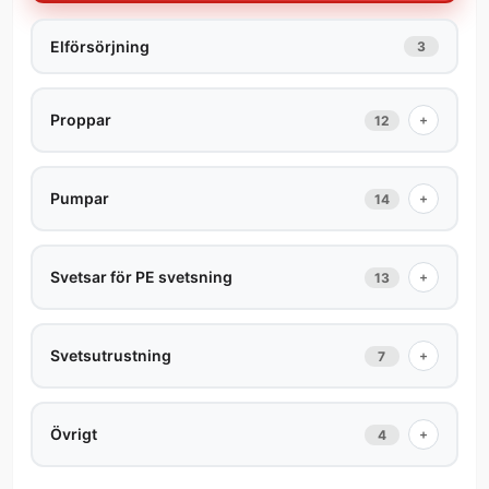
Elförsörjning
3
Proppar
+
12
Pumpar
+
14
Svetsar för PE svetsning
+
13
Svetsutrustning
+
7
Övrigt
+
4