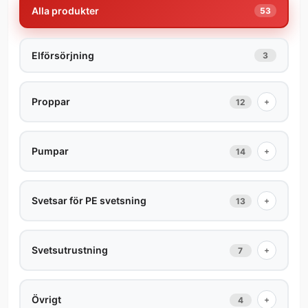
Alla produkter
53
Elförsörjning
3
Proppar
+
12
Pumpar
+
14
Svetsar för PE svetsning
+
13
Svetsutrustning
+
7
Övrigt
+
4