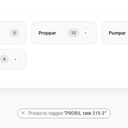
Proppar
Pumpar
3
12
+
4
+
Products tagged
“PRORIL tank 315-3”