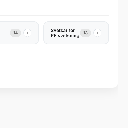
Svetsar för
14
13
+
+
PE svetsning