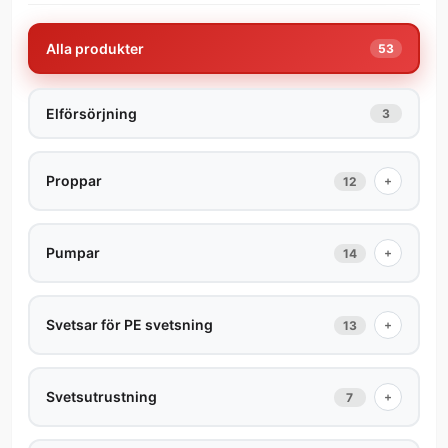
Alla produkter
53
Elförsörjning
3
Proppar
+
12
Pumpar
+
14
Svetsar för PE svetsning
+
13
Svetsutrustning
+
7