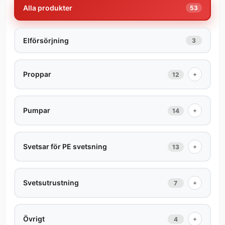
Alla produkter
53
Elförsörjning
3
Proppar
+
12
Pumpar
+
14
Svetsar för PE svetsning
+
13
Svetsutrustning
+
7
Övrigt
+
4