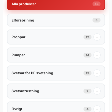
Alla produkter
53
Elförsörjning
3
Proppar
+
12
Pumpar
+
14
Svetsar för PE svetsning
+
13
Svetsutrustning
+
7
Övrigt
+
4