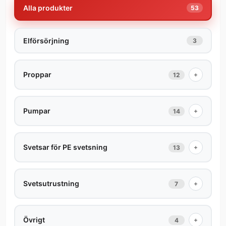
Alla produkter
53
Elförsörjning
3
Proppar
+
12
Pumpar
+
14
Svetsar för PE svetsning
+
13
Svetsutrustning
+
7
Övrigt
+
4