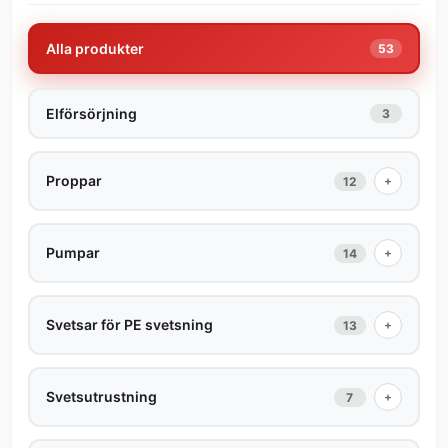
Alla produkter
53
Elförsörjning
3
Proppar
+
12
Pumpar
+
14
Svetsar för PE svetsning
+
13
Svetsutrustning
+
7