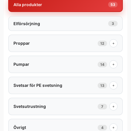
Alla produkter
53
Elförsörjning
3
Proppar
+
12
Pumpar
+
14
Svetsar för PE svetsning
+
13
Svetsutrustning
+
7
Övrigt
+
4